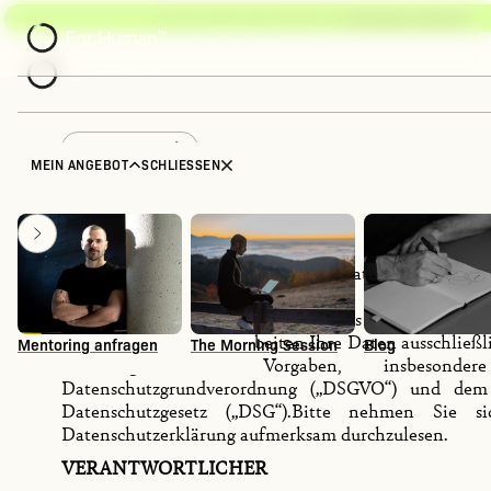
BE YOU. BUILD LEAN. BALANCE LIFE.
MENTORING ANFRAGEN
®
LEANPRENEUR
MEIN ANGEBOT
SCHLIESSEN
Der Schutz Ihrer persönlichen Daten und Ihrer 
einsnullneun consulting GmbH
(in der Folge “wir”
besonderes Anliegen. Wir als Verantwortl
Datenverarbeitung verarbeiten Ihre Daten ausschließl
Mentoring anfragen
The Morning Session
Blog
der gesetzlicher Vorgaben, insbeson
Datenschutzgrundverordnung („DSGVO“) und dem ö
Datenschutzgesetz („DSG“).Bitte nehmen Sie si
Datenschutzerklärung aufmerksam durchzulesen.‍
VERANTWORTLICHER‍