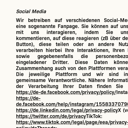
Social Media
Wir betreiben auf verschiedenen Social-Med
eine sogenannte Fanpage. Sie können auf un
mit uns interagieren, indem Sie uns
kommentieren, auf diese reagieren (zB über den
Button), diese teilen oder an andere Nut
verarbeiten hierbei Ihre Interaktionen, Ihre
sowie gegebenenfalls die personenbez
eingeladener Dritter. Diese Daten kön
Zusammenhang auch von den Plattformen verar
Die jeweilige Plattform und wir sind i
gemeinsame Verantwortliche. Nähere Informat
der Verarbeitung Ihrer Daten finden Sie 
https://de-de.facebook.com/privacy/policy/
Inst
https://de-
de.facebook.com/help/instagram/155833707
https://de.linkedin.com/legal/privacy-policy
X (v
https://twitter.com/de/privacy
TikTok:
https://www.tiktok.com/legal/page/eea/privacy