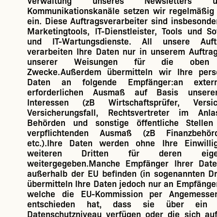
Verwaltung unseres Newsletters 
Kommunikationskanäle setzen wir regelmäßig I
ein. Diese Auftragsverarbeiter sind insbesonde
Marketingtools, IT-Dienstleister, Tools und S
und IT-Wartungsdienste. All unsere Auftr
verarbeiten Ihre Daten nur in unserem Auftra
unserer Weisungen für die oben da
Zwecke.Außerdem übermitteln wir Ihre per
Daten an folgende Empfänger:an exter
erforderlichen Ausmaß auf Basis unserer
Interessen (zB Wirtschaftsprüfer, Vers
Versicherungsfall, Rechtsvertreter im Anlas
Behörden und sonstige öffentliche Stellen
verpflichtenden Ausmaß (zB Finanzbehörd
etc.).Ihre Daten werden ohne Ihre Einwill
weiteren Dritten für deren eig
weitergegeben.Manche Empfänger Ihrer Dat
außerhalb der EU befinden (in sogenannten Dri
übermitteln Ihre Daten jedoch nur an Empfänger
welche die EU-Kommission per Angemessenh
entschieden hat, dass sie über ein 
Datenschutzniveau verfügen oder die sich au