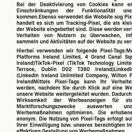
Bei der Deaktivierung von Cookies kann es
Einschränkungen der Funktionalität un
kommen.Ebenso verwendet die Website sog Pixe
handelt es sich um Tracking-Pixel, die als kle
der Website eingebettet sind. Diese werden ve
Verhalten von Nutzern zu überwachen, Inf
sammeln und Aktivitäten auf der Website zu ver
Hierbei verwenden wir folgende Pixel-Tags:
Me
Platforms Ireland Limited, 4 Grand Canal Sq
Ireland)
TikTok-Pixel
(TikTok Technology Limite
Terrace, Dublin D02 T380 Ireland)
Linked
(LinkedIn Ireland Unlimited Company, Wilton P
IrelandMittels Pixel-Tags kann Ihr Verhalte
werden, nachdem Sie durch Klick auf eine We
unsere Website weitergeleitet wurden. Dadurch
Wirksamkeit der Werbeanzeigen für sta
Marktforschungszwecke auswerten un
Werbemaßnahmen optimieren. Die erhoben
anonym. Die Nutzung von Pixel-Tags erfolgt au
Ihrer Einwilligung bzw. unseres berechtigten I
effektiven Gestaltung von Werbemaßnahmen.